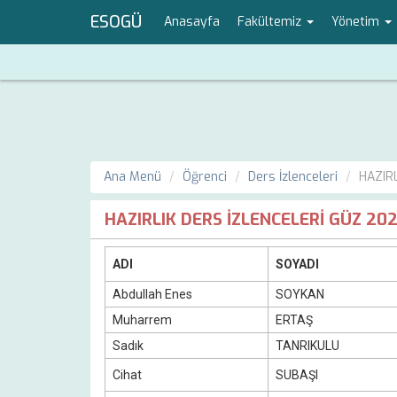
ESOGÜ
Anasayfa
Fakültemiz
Yönetim
Ana Menü
Öğrenci
Ders İzlenceleri
HAZIR
HAZIRLIK DERS İZLENCELERİ GÜZ 20
ADI
SOYADI
Abdullah Enes
SOYKAN
Muharrem
ERTAŞ
Sadık
TANRIKULU
Cihat
SUBAŞI