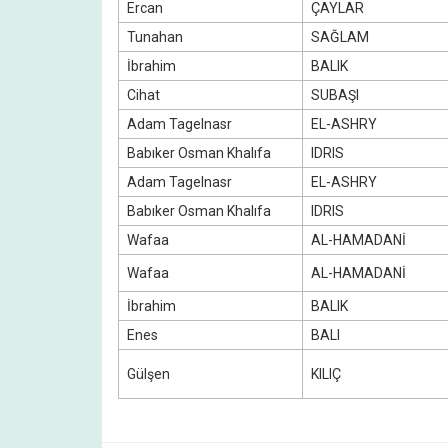
Ercan
ÇAYLAR
Tunahan
SAĞLAM
İbrahim
BALIK
Cihat
SUBAŞI
Adam Tagelnasr
EL-ASHRY
Babıker Osman Khalıfa
IDRIS
Adam Tagelnasr
EL-ASHRY
Babıker Osman Khalıfa
IDRIS
Wafaa
AL-HAMADANİ
Wafaa
AL-HAMADANİ
İbrahim
BALIK
Enes
BALI
Gülşen
KILIÇ