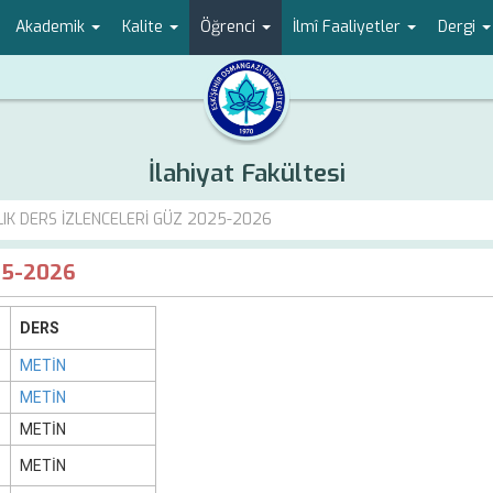
Akademik
Kalite
Öğrenci
İlmî Faaliyetler
Dergi
İlahiyat Fakültesi
LIK DERS İZLENCELERİ GÜZ 2025-2026
25-2026
DERS
METİN
METİN
METİN
METİN