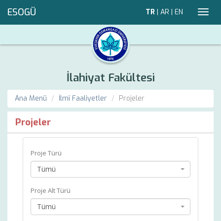
ESOGÜ
TR
|
AR
|
EN
Toggl
navig
İlahiyat Fakültesi
Ana Menü
İlmî Faaliyetler
Projeler
Projeler