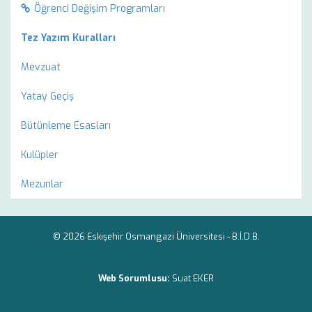
Öğrenci Değişim Programları
Tez Yazım Kuralları
Mevzuat
Yatay Geçiş
Bütünleme Esasları
Kulüpler
Mezunlar
© 2026 Eskişehir Osmangazi Üniversitesi -
B.İ.D.B.
Web Sorumlusu:
Suat EKER