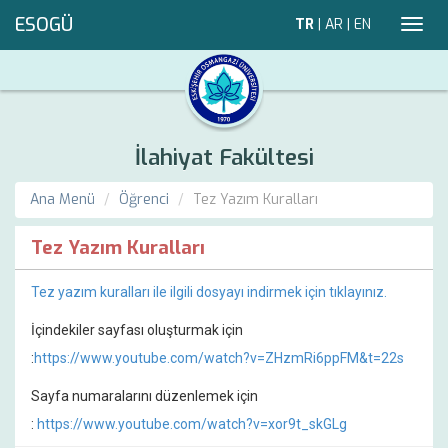
ESOGÜ
TR
|
AR
|
EN
Toggl
navig
İlahiyat Fakültesi
Ana Menü
Öğrenci
Tez Yazım Kuralları
Tez Yazım Kuralları
Tez yazım kuralları ile ilgili dosyayı indirmek için tıklayınız.
İçindekiler sayfası oluşturmak için
:
https://www.youtube.com/watch?v=ZHzmRi6ppFM&t=22s
Sayfa numaralarını düzenlemek için
:
https://www.youtube.com/watch?v=xor9t_skGLg