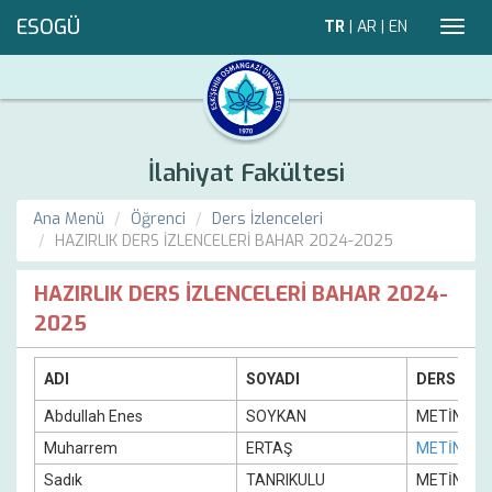
ESOGÜ
TR
|
AR
|
EN
Toggl
navig
İlahiyat Fakültesi
Ana Menü
Öğrenci
Ders İzlenceleri
HAZIRLIK DERS İZLENCELERİ BAHAR 2024-2025
HAZIRLIK DERS İZLENCELERİ BAHAR 2024-
2025
ADI
SOYADI
DERS
Abdullah Enes
SOYKAN
METİN
Muharrem
ERTAŞ
METİN
Sadık
TANRIKULU
METİN