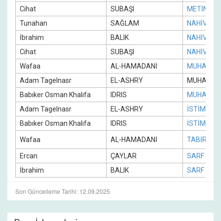
Cihat
SUBAŞI
METİN
Tunahan
SAĞLAM
NAHİV
İbrahim
BALIK
NAHİV
Cihat
SUBAŞI
NAHİV
Wafaa
AL-HAMADANİ
MUHADES
Adam Tagelnasr
EL-ASHRY
MUHADES
Babıker Osman Khalıfa
IDRIS
MUHADES
Adam Tagelnasr
EL-ASHRY
İSTİMA
Babıker Osman Khalıfa
IDRIS
İSTİMA
Wafaa
AL-HAMADANİ
TABİR
Ercan
ÇAYLAR
SARF
İbrahim
BALIK
SARF
Son Güncelleme Tarihi: 12.09.2025