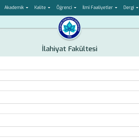
Akademik
Kalite
Öğrenci
İlmî Faaliyetler
Dergi
İlahiyat Fakültesi