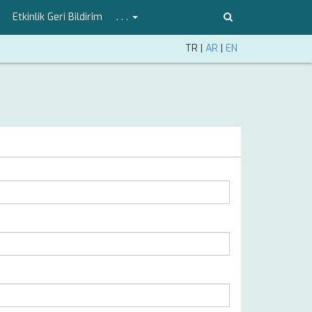
Etkinlik Geri Bildirim
. . .
TR
|
AR
|
EN